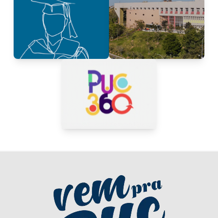
Inscreva-se no
Mapa de Salas 2º/2026
Processo Seletivo
Formaturas 1º/2026
Agenda Semanal
Ouça o podcast PUC
360